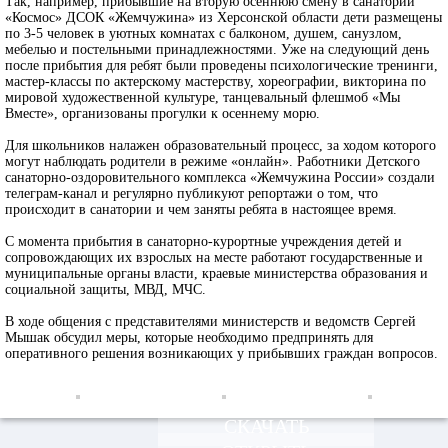
Так, например, прибывшие на вторую осеннюю смену в санаторий
«Космос» ДСОК «Жемчужина» из Херсонской области дети размещены
по 3-5 человек в уютных комнатах с балконом, душем, санузлом,
мебелью и постельными принадлежностями. Уже на следующий день
после прибытия для ребят были проведены психологические тренинги,
мастер-классы по актерскому мастерству, хореографии, викторина по
мировой художественной культуре, танцевальный флешмоб «Мы
Вместе», организованы прогулки к осеннему морю.
Для школьников налажен образовательный процесс, за ходом которого
могут наблюдать родители в режиме «онлайн». Работники Детского
санаторно-оздоровительного комплекса «Жемчужина России» создали
телеграм-канал и регулярно публикуют репортажи о том, что
происходит в санатории и чем заняты ребята в настоящее время.
С момента прибытия в санаторно-курортные учреждения детей и
сопровождающих их взрослых на месте работают государственные и
муниципальные органы власти, краевые министерства образования и
социальной защиты, МВД, МЧС.
В ходе общения с представителями министерств и ведомств Сергей
Мышак обсудил меры, которые необходимо предпринять для
оперативного решения возникающих у прибывших граждан вопросов.
СКАЧАТЬ