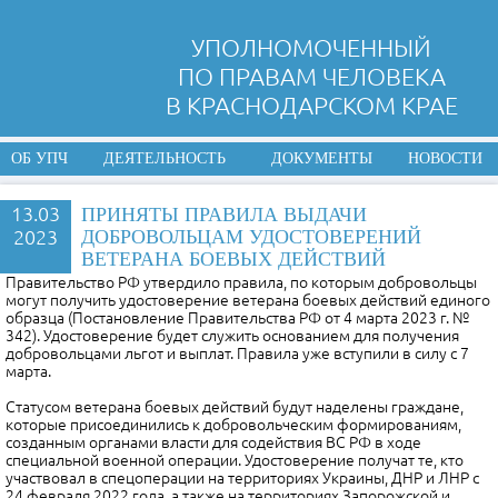
УПОЛНОМОЧЕННЫЙ
ПО ПРАВАМ ЧЕЛОВЕКА
В КРАСНОДАРСКОМ КРАЕ
ОБ УПЧ
ДЕЯТЕЛЬНОСТЬ
ДОКУМЕНТЫ
НОВОСТИ
13.03
ПРИНЯТЫ ПРАВИЛА ВЫДАЧИ
2023
ДОБРОВОЛЬЦАМ УДОСТОВЕРЕНИЙ
ВЕТЕРАНА БОЕВЫХ ДЕЙСТВИЙ
Правительство РФ утвердило правила, по которым добровольцы
могут получить удостоверение ветерана боевых действий единого
образца (Постановление Правительства РФ от 4 марта 2023 г. №
342). Удостоверение будет служить основанием для получения
добровольцами льгот и выплат. Правила уже вступили в силу с 7
марта.
Статусом ветерана боевых действий будут наделены граждане,
которые присоединились к добровольческим формированиям,
созданным органами власти для содействия ВС РФ в ходе
специальной военной операции. Удостоверение получат те, кто
участвовал в спецоперации на территориях Украины, ДНР и ЛНР с
24 февраля 2022 года, а также на территориях Запорожской и