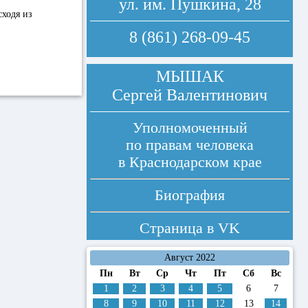
ул. им. Пушкина, 28
сходя из
8 (861) 268-09-45
МЫШАК
Сергей Валентинович
Уполномоченный
по правам человека
в Краснодарском крае
Биография
Страница в
VK
Август 2022
Пн
Вт
Ср
Чт
Пт
Сб
Вс
1
2
3
4
5
6
7
8
9
10
11
12
13
14