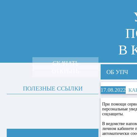
П
В 
СКАЧАТЬ
ОТКРЫТЬ
ОБ УПЧ
ПОЛЕЗНЫЕ ССЫЛКИ
17.08.2022
КА
При помощи серви
персональные увед
соцзащиты.
В ведомстве напом
личном кабинете 
автоматически соо