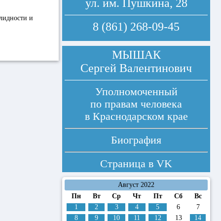
ул. им. Пушкина, 28
лидности и
8 (861) 268-09-45
МЫШАК
Сергей Валентинович
Уполномоченный
по правам человека
в Краснодарском крае
Биография
Страница в
VK
Август 2022
Пн
Вт
Ср
Чт
Пт
Сб
Вс
1
2
3
4
5
6
7
8
9
10
11
12
13
14