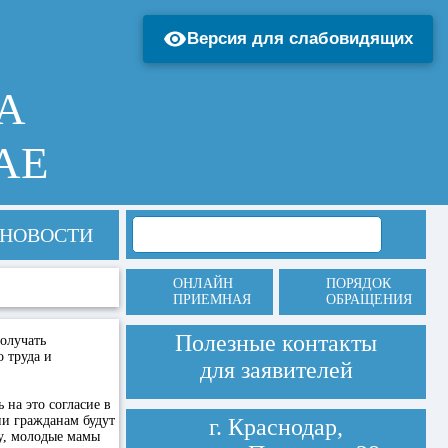
Версия для слабовидящих
А
АЕ
НОВОСТИ
ОНЛАЙН
ПОРЯДОК
ПРИЕМНАЯ
ОБРАЩЕНИЯ
Полезные контакты
олучать
 труда и
для заявителей
на это согласие в
и гражданам будут
г. Краснодар,
у, молодые мамы