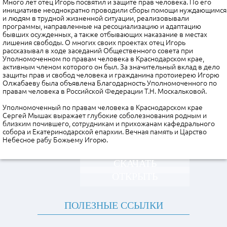
Много лет отец Игорь посвятил и защите прав человека. По его
инициативе неоднократно проводили сборы помощи нуждающимся
и людям в трудной жизненной ситуации, реализовывали
программы, направленные на ресоциализацию и адаптацию
бывших осужденных, а также отбывающих наказание в местах
лишения свободы. О многих своих проектах отец Игорь
рассказывал в ходе заседаний Общественного совета при
Уполномоченном по правам человека в Краснодарском крае,
активным членом которого он был. За значительный вклад в дело
защиты прав и свобод человека и гражданина протоиерею Игорю
Олжабаеву была объявлена Благодарность Уполномоченного по
правам человека в Российской Федерации Т.Н. Москальковой.
Уполномоченный по правам человека в Краснодарском крае
Сергей Мышак выражает глубокие соболезнования родным и
близким почившего, сотрудникам и прихожанам кафедрального
собора и Екатеринодарской епархии. Вечная память и Царство
Небесное рабу Божьему Игорю.
СКАЧАТЬ
ОТКРЫТЬ
ПОЛЕЗНЫЕ ССЫЛКИ