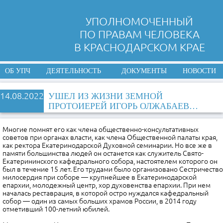
УПОЛНОМОЧЕННЫЙ
ПО ПРАВАМ ЧЕЛОВЕКА
В КРАСНОДАРСКОМ КРАЕ
ОБ УПЧ
ДЕЯТЕЛЬНОСТЬ
ДОКУМЕНТЫ
НОВОСТИ
14.08.2022
УШЕЛ ИЗ ЖИЗНИ ЗЕМНОЙ
ПРОТОИЕРЕЙ ИГОРЬ ОЛЖАБАЕВ…
Многие помнят его как члена общественно-консультативных
советов при органах власти, как члена Общественной палаты края,
как ректора Екатеринодарской Духовной семинарии. Но все же в
памяти большинства людей он останется как служитель Свято-
Екатерининского кафедрального собора, настоятелем которого он
был в течение 15 лет. Его трудами было организовано Сестричество
милосердия при соборе — крупнейшее в Екатеринодарской
епархии, молодежный центр, хор духовенства епархии. При нем
началась реставрация, в которой остро нуждался кафедральный
собор — один из самых больших храмов России, в 2014 году
отметивший 100-летний юбилей.