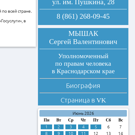
ул. им. Пушкина, 28
по всей стране.
8 (861) 268-09-45
Госуслуги», в
МЫШАК
Сергей Валентинович
Уполномоченный
по правам человека
в Краснодарском крае
Биография
Страница в
VK
Июнь 2026
Пн
Вт
Ср
Чт
Пт
Сб
Вс
1
2
3
4
5
6
7
8
9
10
11
12
13
14