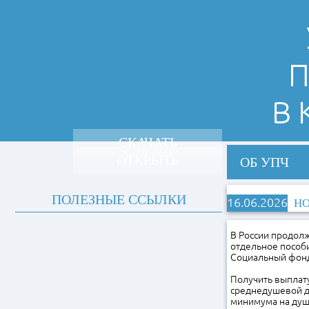
П
В
СКАЧАТЬ
ОТКРЫТЬ
ОБ УПЧ
ПОЛЕЗНЫЕ ССЫЛКИ
16.06.2026
НО
В России продол
отдельное пособи
Социальный фонд
Получить выплат
среднедушевой д
минимума на душу