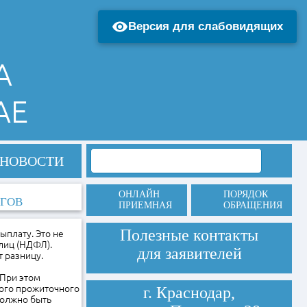
Версия для слабовидящих
А
АЕ
НОВОСТИ
ОНЛАЙН
ПОРЯДОК
ОГОВ
ПРИЕМНАЯ
ОБРАЩЕНИЯ
Полезные контакты
плату. Это не
лиц (НДФЛ).
для заявителей
 разницу.
 При этом
ого прожиточного
г. Краснодар,
должно быть