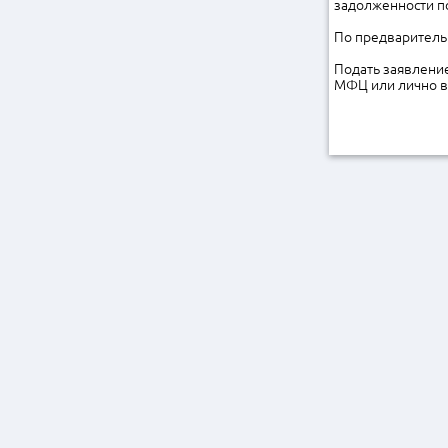
задолженности п
По предварительн
Подать заявление
МФЦ или лично в