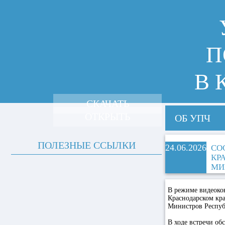
П
В 
СКАЧАТЬ
ОТКРЫТЬ
ОБ УПЧ
ПОЛЕЗНЫЕ ССЫЛКИ
24.06.2026
СО
КР
МИ
В режиме видеоко
Краснодарском кра
Министров Респуб
В ходе встречи о