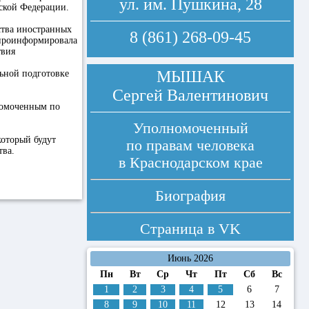
ул. им. Пушкина, 28
ской Федерации.
ства иностранных
8 (861) 268-09-45
 проинформировала
твия
МЫШАК
ьной подготовке
Сергей Валентинович
номоченным по
Уполномоченный
который будут
по правам человека
тва.
в Краснодарском крае
Биография
Страница в
VK
Июнь 2026
Пн
Вт
Ср
Чт
Пт
Сб
Вс
1
2
3
4
5
6
7
8
9
10
11
12
13
14