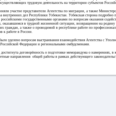
осуществляющих трудовую деятельность на территории субъектов Россий
иняли участие представители Агентства по миграции, а также Министер
ва внутренних дел Республики Узбекистан. Узбекская сторона подробно
с российскими государственными органами по вопросам оказания содейс
м, оказавшимся в трудной жизненной ситуации, возвращению на родину
х граждан, а также о проводимой в республике работе по профессионал
в к работе в России.
было уделено вопросам выстраивания взаимодействия Агентства с Упол
в Российской Федерации и региональными омбудсменами.
 достигнута договорённость о подготовке меморандума о намерениях, в 
етные направления общей работы в рамках действующего законодательс