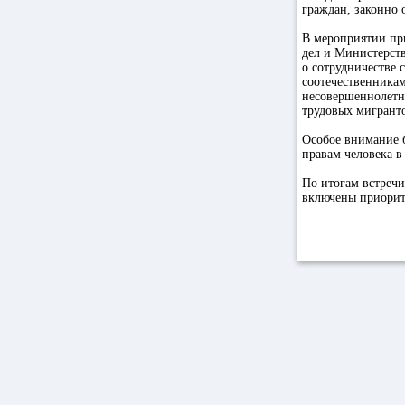
граждан, законно 
В мероприятии пр
дел и Министерст
о сотрудничестве 
соотечественника
несовершеннолетни
трудовых мигранто
Особое внимание 
правам человека 
По итогам встречи
включены приорит