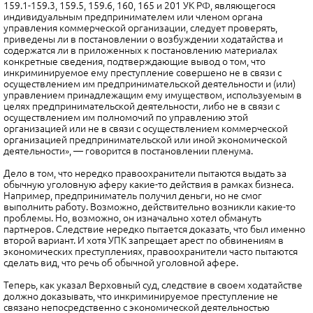
159.1-159.3, 159.5, 159.6, 160, 165 и 201 УК РФ, являющегося
индивидуальным предпринимателем или членом органа
управления коммерческой организации, следует проверять,
приведены ли в постановлении о возбуждении ходатайства и
содержатся ли в приложенных к постановлению материалах
конкретные сведения, подтверждающие вывод о том, что
инкриминируемое ему преступление совершено не в связи с
осуществлением им предпринимательской деятельности и (или)
управлением принадлежащим ему имуществом, используемым в
целях предпринимательской деятельности, либо не в связи с
осуществлением им полномочий по управлению этой
организацией или не в связи с осуществлением коммерческой
организацией предпринимательской или иной экономической
деятельности», — говорится в постановлении пленума.
Дело в том, что нередко правоохранители пытаются выдать за
обычную уголовную аферу какие-то действия в рамках бизнеса.
Например, предприниматель получил деньги, но не смог
выполнить работу. Возможно, действительно возникли какие-то
проблемы. Но, возможно, он изначально хотел обмануть
партнеров. Следствие нередко пытается доказать, что был именно
второй вариант. И хотя УПК запрещает арест по обвинениям в
экономических преступлениях, правоохранители часто пытаются
сделать вид, что речь об обычной уголовной афере.
Теперь, как указал Верховный суд, следствие в своем ходатайстве
должно доказывать, что инкриминируемое преступление не
связано непосредственно с экономической деятельностью