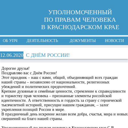
УПОЛНОМОЧЕННЫЙ
ПО ПРАВАМ ЧЕЛОВЕКА
В КРАСНОДАРСКОМ КРАЕ
ОБ УПЧ
ДЕЯТЕЛЬНОСТЬ
ДОКУМЕНТЫ
НОВОСТИ
12.06.2020
С ДНЁМ РОССИИ!
Дорогие друзья!
Поздравляю вас c Днём России!
Этот праздник – наш с вами, общий, объединяющий всех граждан
нашей страны – независимо от национальности, религиозных
убеждений и политических предпочтений.
Крепкие духовные и семейные ценности, стремление к справедливости
и торжеству прав человека – признанные элементы российской
идентичности. А ответственность и гордость за страну с героической
тысячелетней историей, присущие нашим гражданам, – залог
укрепления позиций России в мире.
В праздничный день искренне желаю всем добра, счастья, мира и новых
свершений на благо нашей страны.
Уполномоченный по правам человека в Краснодарском крае С.В.