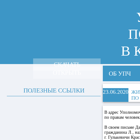
П
В 
СКАЧАТЬ
ОТКРЫТЬ
ОБ УПЧ
ПОЛЕЗНЫЕ ССЫЛКИ
23.06.2020
ЖИ
ПО
В адрес Уполномо
по правам челове
В своем письме Да
гражданина Л., на
г. Гулькевичи Кра