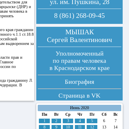
ул. им. Пушкина, 28
детельством для
Харцызске (ДНР) и
авам человека в
8 (861) 268-09-45
принять
ого края гражданин
МЫШАК
ного ч.1.1 ст.18.8
Сергей Валентинович
оссийской
ным выдворением за
Уполномоченный
ласти прав и
по правам человека
 Главное
в Краснодарском крае
России по
Биография
ода гражданину Л.
Федерации. В
Страница в
VK
Июнь 2020
Пн
Вт
Ср
Чт
Пт
Сб
Вс
1
2
3
4
5
6
7
8
9
10
11
12
13
14