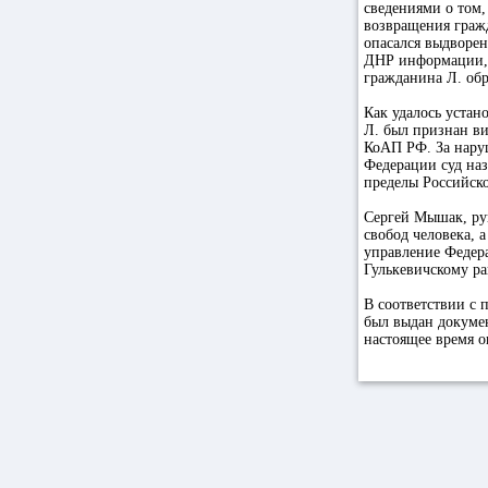
сведениями о том,
возвращения гражд
опасался выдворен
ДНР информации, 
гражданина Л. об
Как удалось устан
Л. был признан в
КоАП РФ. За нару
Федерации суд наз
пределы Российск
Сергей Мышак, ру
свобод человека, 
управление Федер
Гулькевичскому ра
В соответствии с
был выдан докуме
настоящее время 