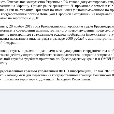
 что Генеральное консульство Украины в РФ готово документировать сви
анина на Украину. Однако ранее гражданин Л. проживал с семьей в г. 
ия из РФ на Украину. При этом по имевшейся у Уполномоченного по пр
государственные органы Донецкой Народной Республики не возражали 
ратно на территорию ДНР.
овить, 28 ноября 2019 года Кропоткинским городским судом Краснодарск
иновным в совершении административного правонарушения, предусмотрен
шение иностранным гражданином режима пребывания (проживания) в Р
начил наказание в виде штрафа в размере 2000 рублей с административ
ой Федерации.
ководствуясь нормами и правилами международного сотрудничества в об
а также действующего российского законодательства, направил запросы в
альной службы судебных приставов по Краснодарскому краю и в ОМВД 
йону.
 представленной краевым управлением ФССП информацией, 27 мая 2020 г
нт, необходимый для пересечения государственной границы Российской 
он прибыл на территорию Донецкой Народной Республики.