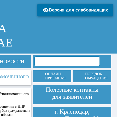
Версия для слабовидящих
А
АЕ
НОВОСТИ
ОНЛАЙН
ПОРЯДОК
НОМОЧЕННОГО
ПРИЕМНАЯ
ОБРАЩЕНИЯ
Полезные контакты
е Уполномоченного
для заявителей
звращении в ДНР
г. Краснодар,
 без гражданства в
 обладал