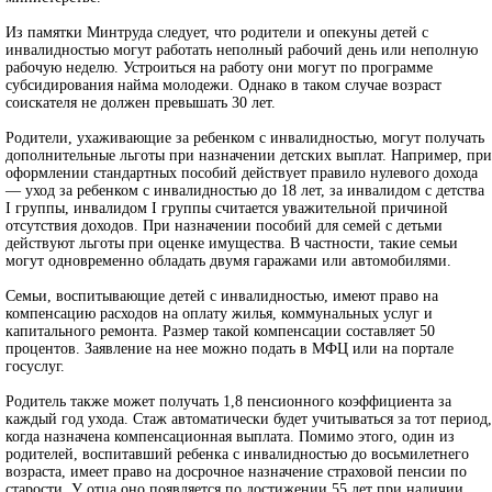
Из памятки Минтруда следует, что родители и опекуны детей с
инвалидностью могут работать неполный рабочий день или неполную
рабочую неделю. Устроиться на работу они могут по программе
субсидирования найма молодежи. Однако в таком случае возраст
соискателя не должен превышать 30 лет.
Родители, ухаживающие за ребенком с инвалидностью, могут получать
дополнительные льготы при назначении детских выплат. Например, при
оформлении стандартных пособий действует правило нулевого дохода
— уход за ребенком с инвалидностью до 18 лет, за инвалидом с детства
I группы, инвалидом I группы считается уважительной причиной
отсутствия доходов. При назначении пособий для семей с детьми
действуют льготы при оценке имущества. В частности, такие семьи
могут одновременно обладать двумя гаражами или автомобилями.
Семьи, воспитывающие детей с инвалидностью, имеют право на
компенсацию расходов на оплату жилья, коммунальных услуг и
капитального ремонта. Размер такой компенсации составляет 50
процентов. Заявление на нее можно подать в МФЦ или на портале
госуслуг.
Родитель также может получать 1,8 пенсионного коэффициента за
каждый год ухода. Стаж автоматически будет учитываться за тот период,
когда назначена компенсационная выплата. Помимо этого, один из
родителей, воспитавший ребенка с инвалидностью до восьмилетнего
возраста, имеет право на досрочное назначение страховой пенсии по
старости. У отца оно появляется по достижении 55 лет при наличии