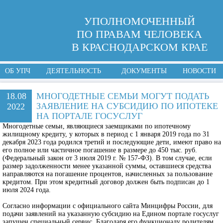
УПОЛНОМОЧЕННЫЙ
ПО ПРАВАМ ЧЕЛОВЕКА
В КРАСНОДАРСКОМ КРАЕ
ОБ УПЧ
ДЕЯТЕЛЬНОСТЬ
ДОКУМЕНТЫ
НОВОСТИ
18.08
МНОГОДЕТНЫЕ СЕМЬИ МОГУТ ПОДАТЬ
ЗАЯВЛЕНИЕ НА СУБСИДИЮ ПО ИПОТЕКЕ
2022
НА ПОРТАЛЕ ГОСУСЛУГ
Многодетные семьи, являющиеся заемщиками по ипотечному
жилищному кредиту, у которых в период с 1 января 2019 года по 31
декабря 2023 года родился третий и последующие дети, имеют право на
его полное или частичное погашение в размере до 450 тыс. руб.
(Федеральный закон от 3 июля 2019 г. № 157-ФЗ). В том случае, если
размер задолженности менее указанной суммы, оставшиеся средства
направляются на погашение процентов, начисленных за пользование
кредитом. При этом кредитный договор должен быть подписан до 1
июля 2024 года.
Согласно информации с официального сайта Минцифры России, для
подачи заявлений на указанную субсидию на Едином портале госуслуг
запущен специальный сервис. Благодаря его функционалу родителям