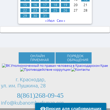
15
16
17
18
19
20
21
22
23
24
25
26
27
28
29
30
31
« Июл
Сен »
ОНЛАЙН
ПОРЯДОК
ПРИЕМНАЯ
ОБРАЩЕНИЯ
г. Краснодар,
ул. им. Пушкина, 28
8(861)268-09-45
info@kubanombudsman.org
Версия для слабовидящих