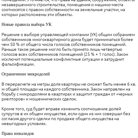
незавершенного строительства, помещения и машино-места
соотносятся с правом собственности на земельные участки, на
которых расположены эти объекты.
Новые правила выбора УК
Решение о выборе управляющей компании (УК) общим собранием
собственников многоквартирного дома будет приниматься более
чем 50 % от общего числа голосов собственников помещений.
Раньше такое решение могло быть принято лишь четвертью
голосов всех собственников помещений (25 % + 1 голос). Закон
исключит потенциальные конфликтные ситуации и затруднит
фальсификации.
Ограничение микродолей
В перерасчете на метры доля квартиры не сможет быть менее 6 кв.
м общей площади на каждого собственника. Закон направлен на
борьбу с микродолями в квартирах и защитит граждан от «черных
риелторов» и мошеннических сделок.
Кроме того, суд будет вправе изменить соотношение долей
супругов в их общем имуществе, если один из них совершал без
согласия другого сделки по продаже общего имущества на
невыгодных условиях.
Права инвалидов