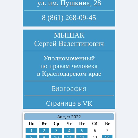
ул. им. Пушкина, 28
8 (861) 268-09-45
МЫШАК
Сергей Валентинович
Уполномоченный
по правам человека
в Краснодарском крае
Биография
Страница в
VK
Август 2022
Пн
Вт
Ср
Чт
Пт
Сб
Вс
1
2
3
4
5
6
7
8
9
10
11
12
13
14