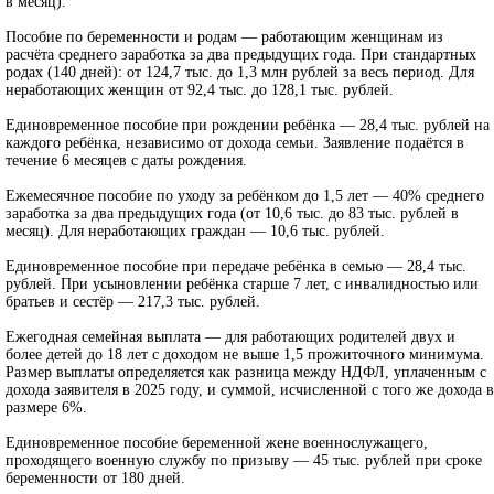
в месяц).
Пособие по беременности и родам — работающим женщинам из
расчёта среднего заработка за два предыдущих года. При стандартных
родах (140 дней): от 124,7 тыс. до 1,3 млн рублей за весь период. Для
неработающих женщин от 92,4 тыс. до 128,1 тыс. рублей.
Единовременное пособие при рождении ребёнка — 28,4 тыс. рублей на
каждого ребёнка, независимо от дохода семьи. Заявление подаётся в
течение 6 месяцев с даты рождения.
Ежемесячное пособие по уходу за ребёнком до 1,5 лет — 40% среднего
заработка за два предыдущих года (от 10,6 тыс. до 83 тыс. рублей в
месяц). Для неработающих граждан — 10,6 тыс. рублей.
Единовременное пособие при передаче ребёнка в семью — 28,4 тыс.
рублей. При усыновлении ребёнка старше 7 лет, с инвалидностью или
братьев и сестёр — 217,3 тыс. рублей.
Ежегодная семейная выплата — для работающих родителей двух и
более детей до 18 лет с доходом не выше 1,5 прожиточного минимума.
Размер выплаты определяется как разница между НДФЛ, уплаченным с
дохода заявителя в 2025 году, и суммой, исчисленной с того же дохода в
размере 6%.
Единовременное пособие беременной жене военнослужащего
,
проходящего военную службу по призыву — 45 тыс. рублей при сроке
беременности от 180 дней.