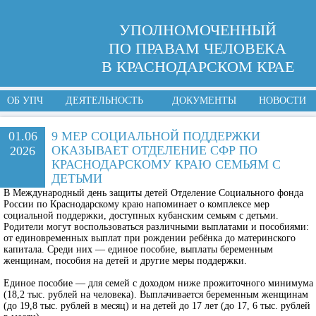
УПОЛНОМОЧЕННЫЙ
ПО ПРАВАМ ЧЕЛОВЕКА
В КРАСНОДАРСКОМ КРАЕ
ОБ УПЧ
ДЕЯТЕЛЬНОСТЬ
ДОКУМЕНТЫ
НОВОСТИ
01.06
9 МЕР СОЦИАЛЬНОЙ ПОДДЕРЖКИ
ОКАЗЫВАЕТ ОТДЕЛЕНИЕ СФР ПО
2026
КРАСНОДАРСКОМУ КРАЮ СЕМЬЯМ С
ДЕТЬМИ
В Международный день защиты детей Отделение Социального фонда
России по Краснодарскому краю напоминает о комплексе мер
социальной поддержки, доступных кубанским семьям с детьми.
Родители могут воспользоваться различными выплатами и пособиями:
от единовременных выплат при рождении ребёнка до материнского
капитала. Среди них — единое пособие, выплаты беременным
женщинам, пособия на детей и другие меры поддержки.
Единое пособие — для семей с доходом ниже прожиточного минимума
(18,2 тыс. рублей на человека). Выплачивается беременным женщинам
(до 19,8 тыс. рублей в месяц) и на детей до 17 лет (до 17, 6 тыс. рублей