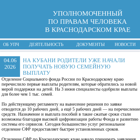
УПОЛНОМОЧЕННЫЙ
ПО ПРАВАМ ЧЕЛОВЕКА
В КРАСНОДАРСКОМ КРАЕ
ОБ УПЧ
ДЕЯТЕЛЬНОСТЬ
ДОКУМЕНТЫ
НОВОСТИ
04.06
НА КУБАНИ РОДИТЕЛИ УЖЕ НАЧАЛИ
ПОЛУЧАТЬ НОВУЮ СЕМЕЙНУЮ
2026
ВЫПЛАТУ
Отделение Социального фонда России по Краснодарскому краю
перечислило первые выплаты родителям, которые обратились за новой
мерой поддержки на детей. На 3 июня специалисты одобрили выплаты
для более чем 1 тыс. семей.
По действующему регламенту на вынесение решения по заявке
отводится до 10 рабочих дней, а ещё 5 рабочих дней — на перечисление
средств. Назначение и выплата пособий в такие сжатые сроки стали
возможны благодаря высокой цифровизации работы Фонда и развитию
системы его сервисов. Сегодня большинство услуг региональное
отделение СФР предоставляет быстрее установленных сроков.
Отделение СФР по Краснодарскому краю начало принимать заявления