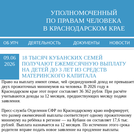
УПОЛНОМОЧЕННЫЙ
ПО ПРАВАМ ЧЕЛОВЕКА
В КРАСНОДАРСКОМ КРАЕ
ОБ УПЧ
ДЕЯТЕЛЬНОСТЬ
ДОКУМЕНТЫ
НОВОСТИ
09.06
18 ТЫСЯЧ КУБАНСКИХ СЕМЕЙ
ПОЛУЧАЮТ ЕЖЕМЕСЯЧНУЮ ВЫПЛАТУ
2026
НА ДЕТЕЙ ДО 3 ЛЕТ ИЗ СРЕДСТВ
МАТЕРИНСКОГО КАПИТАЛА
Право на выплату имеют семьи, чей среднедушевой доход не превышает
двух прожиточных минимумов на человека. В 2026 году в
Краснодарском крае этот порог составляет 36 362 рубля. При расчёте
учитываются доходы за 12 месяцев, предшествующих месяцу подачи
заявления.
Пресс-служба Отделения СФР по Краснодарскому краю информирует,
что размер ежемесячной выплаты соответствует одному прожиточному
минимуму на ребёнка в регионе — на Кубани он составляет 17,6 тыс.
рублей. Выплата назначается на 12 месяцев. По истечении этого срока
родители вправе подать новое заявление на продление выплаты.