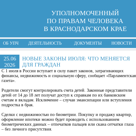
УПОЛНОМОЧЕННЫЙ
ПО ПРАВАМ ЧЕЛОВЕКА
В КРАСНОДАРСКОМ КРАЕ
ОБ УПЧ
ДЕЯТЕЛЬНОСТЬ
ДОКУМЕНТЫ
НОВОСТИ
25.06
НОВЫЕ ЗАКОНЫ ИЮЛЯ: ЧТО МЕНЯЕТСЯ
ДЛЯ ГРАЖДАН
2026
С 1 июля в России вступает в силу пакет законов, затрагивающих
финансы, недвижимость и социальную сферу, сообщает «Парламентская
газета».
Родители смогут контролировать счета детей
. Законные представители
детей от 14 до 18 лет получат доступ к справкам по их банковским
счетам и вкладам. Исключение – случаи эмансипации или вступления
подростка в брак.
Сделки с недвижимостью по биометрии
. Покупку и продажу квартир,
оформление ипотеки можно будет проводить с использованием
биометрических данных – отпечатков пальцев или скана сетчатки глаза
– без личного присутствия.