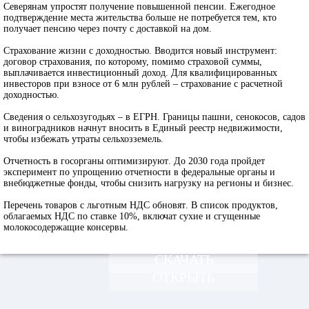
Северянам упростят получение повышенной пенсии
. Ежегодное
подтверждение места жительства больше не потребуется тем, кто
получает пенсию через почту с доставкой на дом.
Страхование жизни с доходностью
. Вводится новый инструмент:
договор страхования, по которому, помимо страховой суммы,
выплачивается инвестиционный доход. Для квалифицированных
инвесторов при взносе от 6 млн рублей – страхование с расчетной
доходностью.
Сведения о сельхозугодьях – в ЕГРН.
Границы пашни, сенокосов, садов
и виноградников начнут вносить в Единый реестр недвижимости,
чтобы избежать утраты сельхозземель.
Отчетность в госорганы оптимизируют
. До 2030 года пройдет
эксперимент по упрощению отчетности в федеральные органы и
внебюджетные фонды, чтобы снизить нагрузку на регионы и бизнес.
Перечень товаров с льготным НДС обновят
. В список продуктов,
облагаемых НДС по ставке 10%, включат сухие и сгущенные
молокосодержащие консервы.
СКАЧАТЬ
ОТКРЫТЬ