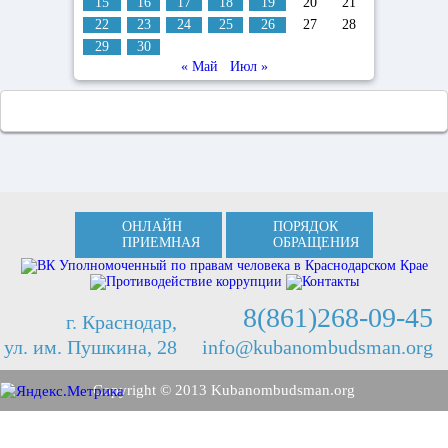
15
16
17
18
19
20
21
22
23
24
25
26
27
28
29
30
« Май
Июл »
ОНЛАЙН
ПОРЯДОК
ПРИЕМНАЯ
ОБРАЩЕНИЯ
8(861)268-09-45
г. Краснодар,
ул. им. Пушкина, 28
info@kubanombudsman.org
Copyright © 2013 Kubanombudsman.org