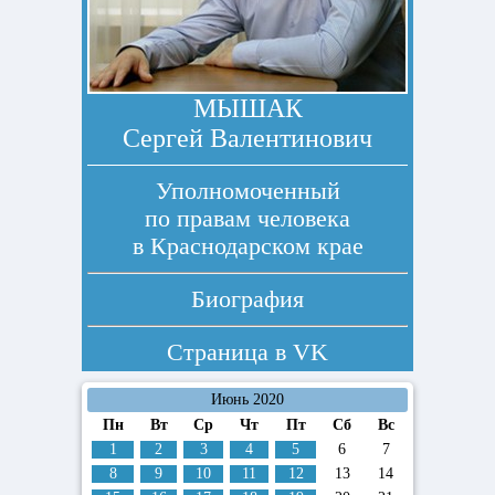
МЫШАК
Сергей Валентинович
Уполномоченный
по правам человека
в Краснодарском крае
Биография
Страница в
VK
Июнь 2020
Пн
Вт
Ср
Чт
Пт
Сб
Вс
1
2
3
4
5
6
7
8
9
10
11
12
13
14